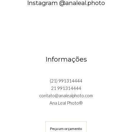
Instagram @analeal.photo
Informações
(21) 991314444
21 991314444
contato@analealphoto.com
Ana Leal Photo®
Peça um orçamento