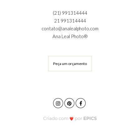
(21) 991314444
21 991314444
contato@analealphoto.com
Ana Leal Photo®
Peça um orçamento