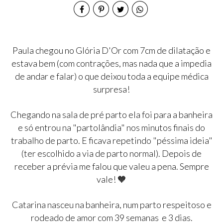
a
Paula chegou no Glória D'Or com 7cm de dilatação e
estava bem (com contrações, mas nada que a impedia
de andar e falar) o que deixou toda a equipe médica
surpresa!
Chegando na sala de pré parto ela foi para a banheira
e só entrou na "partolândia" nos minutos finais do
trabalho de parto. E ficava repetindo "péssima ideia"
(ter escolhido a via de parto normal). Depois de
receber a prévia me falou que valeu a pena. Sempre
vale! 🧡
Catarina nasceu na banheira, num parto respeitoso e
rodeado de amor com 39 semanas e 3 dias.